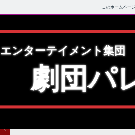
このホームペー
エンターテイ
メン
ト集団
劇団パ
​