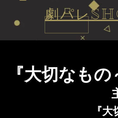
​劇パレSH
『大切なもの
『大